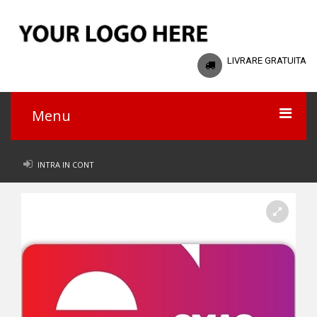
LIVRARE GRATUITA
Menu
Acasa
INTRA IN CONT
Catalog
Intrebari frecvente
Politica de confidentialitate